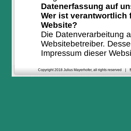
Datenerfassung auf un
Wer ist verantwortlich
Website?
Die Datenverarbeitung a
Websitebetreiber. Dess
Impressum dieser Webs
Wie erfassen wir Ihre 
Ihre Daten werden zum 
Copyright 2018 Julius Mayerhofer, all rights reserved |
diese mitteilen. Hierbei
die Sie in ein Kontaktfo
Andere Daten werden au
durch unsere IT-Systeme
technische Daten (z.B. 
Uhrzeit des Seitenaufruf